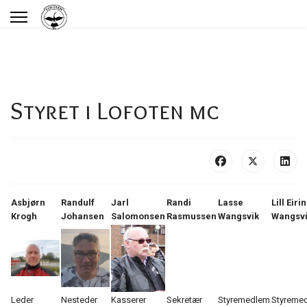
Styret i Lofoten mc
Asbjørn
Randulf
Jarl
Randi
Lasse
Lill Eiri
Krogh
Johansen
Salomonsen
Rasmussen
Wangsvik
Wangsv
Leder
Nesteder
Kasserer
Sekretær
Styremedlem
Styreme