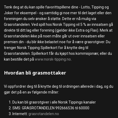
Tenk deg at du kan spille favorittspillene dine - Lotto, Tipping og
Joker for eksempel - og samtidig gi noe mer til det laget eller den
foreningen du selv ønsker å støtte. Dette er nå mulig via
Grasrotandelen. Ved spill hos Norsk Tipping vil 5 % av innsatsen gå
direkte til ditt lag eller forening (gjelder ikke Extra og Flax). Merk at
Grasrotandelen ikke på noen måte går ut over innsatsen eller
premien din - du blir ikke belastet noe for å være grasrotgiver. Du
trenger Norsk Tipping Spillerkort for å knytte deg til
Grasrotandelen. Spillerkort får du kjøpt hos kommisjonær, eller du
kan bestille det på
www.norsk-tipping.no
.
Hvordan bli grasmottaker
Vi oppfordrer deg til å knytte deg til ordningen allerede i dag, og du
gjør det på en av følgende måter:
Du kan bli grasrotgiver i alle Norsk Tippings kanaler
SMS: GRASROTANDELEN 992666536 til 60000
Internett:
grasrotandelen.no